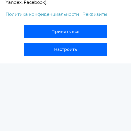
Yandex, Facebook).
Политика конфиденциальности
Реквизиты
Принять все
Настроить
НОВОСТИ
ПРИМЕРЫ КОНСУЛЬТАЦИЙ
ГЛОССАРИЙ
СПЕЦИАЛИСТАМ/ПАРТНЁРАМ
О КОМПАНИИ