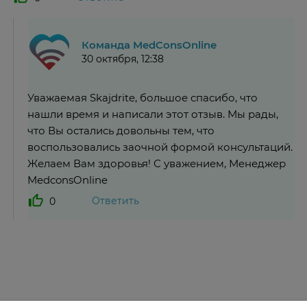
Команда MedConsOnline
30 октября, 12:38
Уважаемая Skajdrite, большое спасибо, что
нашли время и написали этот отзыв. Мы рады,
что Вы остались довольны тем, что
воспользовались заочной формой консультаций.
Желаем Вам здоровья! С уважением, Менеджер
MedconsOnline
Ответить
0