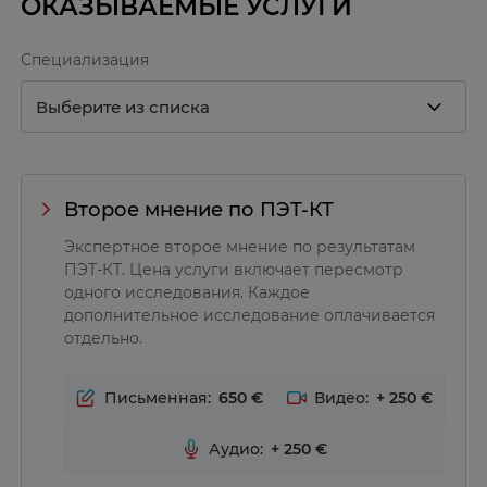
ОКАЗЫВАЕМЫЕ УСЛУГИ
его научных достижениях свидетельствуют не
только более 50 оригинальных статей в
Специализация
международных журналах и более 100-а научных
докладов, но и 3 почетные награды, в том числе
премия Алави-Мандалла, присуждаемая
Американским обществом ядерной медицины и
молекулярной визуалиации. На протяжении
Второе мнение по ПЭТ-КТ
многих лет он является членом научного комитета
ежегодных конференций Немецкого общества
Экспертное второе мнение по результатам
ПЭТ-КТ. Цена услуги включает пересмотр
ядерной медицины.
одного исследования. Каждое
дополнительное исследование оплачивается
отдельно.
Письменная:
650
Видео:
+
250
Аудио:
+
250