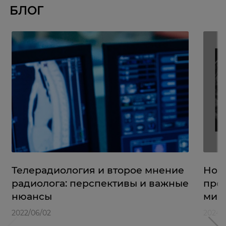
БЛОГ
Телерадиология и второе мнение
Нов
радиолога: перспективы и важные
прос
нюансы
мин
2022/06/02
2024/