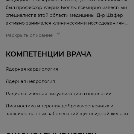
был профессор Ульрих Бюлль, всемирно известный
специалист в этой области медицины. Д-р Шэфер
активно занимался клиническими исследованиями
в сфере применения методов ядерной медицины в
expand_more
Раскрыть описание
кардиологии и нейро-онкологии. Направлениями
его высокой специализации были и остаются
КОМПЕТЕНЦИИ ВРАЧА
визуализация злокачественных образований и
лечение доброкачественных и злокачественных
Ядерная кардиология
заболеваний щитовидной железы. Именно под его
руководством в 2007 году в Униклинике Ахен был
Ядерная неврология
установлен первый в Германии аппарат ПЭТ-КТ с
так называемой времяпролетной технологией
Радиологическая визуализация в онкологии
(time-of-flight). Кроме того, профессор Шефер стал
Диагностика и терапия доброкачественных и
одним из первых обладателей сертификата в
злокачественных заболеваний щитовидной железы
области технологии ПЭТ в Германии, и с момента
получения этого сертификата сам участвует в
процессе сертификации других специалистов. О