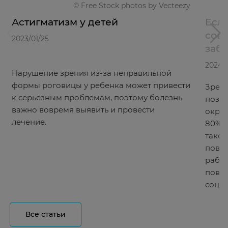
© Free Stock photos by Vecteezy
Астигматизм у детей
Если
сов
2023/01/25
заб
2024/1
Нарушение зрения из-за неправильной
формы роговицы у ребенка может привести
Зрени
к серьезным проблемам, поэтому болезнь
позво
важно вовремя выявить и провести
окру
лечение.
80% и
такой
повли
работ
повсе
соци
Все статьи