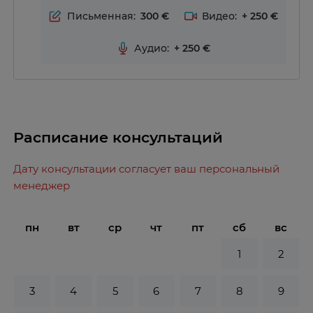
Письменная:
300
Видео:
+
250
Аудио:
+
250
Расписание консультаций
Дату консультации согласует ваш персональный
менеджер
пн
вт
ср
чт
пт
сб
вс
1
2
3
4
5
6
7
8
9