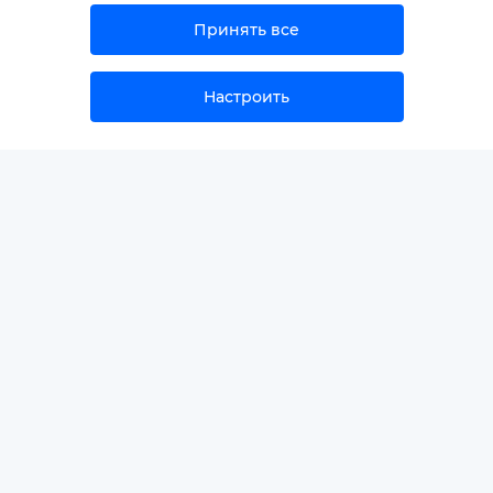
Принять все
Настроить
Заказать
НОВОСТИ
Отменить
ПРИМЕРЫ КОНСУЛЬТАЦИЙ
ГЛОССАРИЙ
СПЕЦИАЛИСТАМ/ПАРТНЁРАМ
О КОМПАНИИ
КОНТАКТЫ