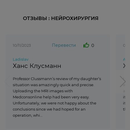
ОТЗЫВЫ : НЕЙРОХИРУРГИЯ
thumb_up
Перевести
0
10/11/2023
03/
Ladislav
Ary
Ханс Клусманн
Х
Professor Clussmann’s review of my daughter’s
I t
situation was amazingly quick and precise.
was
Uploading the MRI images with
abo
Medconsonline help had been very easy.
it, 
Unfortunately, we were not happy about the
it. 
conclusions since we had hoped for an
thi
operation, whi…