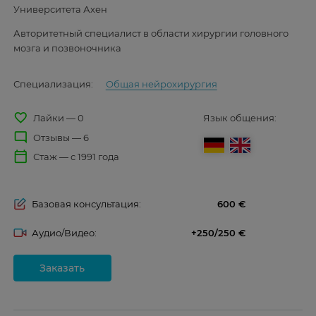
Университета Ахен
Авторитетный специалист в области хирургии головного
мозга и позвоночника
Специализация:
Общая нейрохирургия
favorite_border
Лайки — 0
Язык общения:
mode_comment
Отзывы — 6
calendar_today
Стаж — с 1991 года
Базовая консультация:
600
Аудио/Видео:
+250/250
Заказать