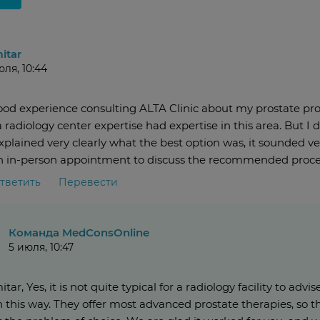
itar
юля, 10:44
ood experience consulting ALTA Clinic about my prostate prob
 radiology center expertise had expertise in this area. But I d
xplained very clearly what the best option was, it sounded v
n in-person appointment to discuss the recommended proce
тветить
Перевести
Команда MedConsOnline
5 июля, 10:47
tar, Yes, it is not quite typical for a radiology facility to adv
n this way. They offer most advanced prostate therapies, so