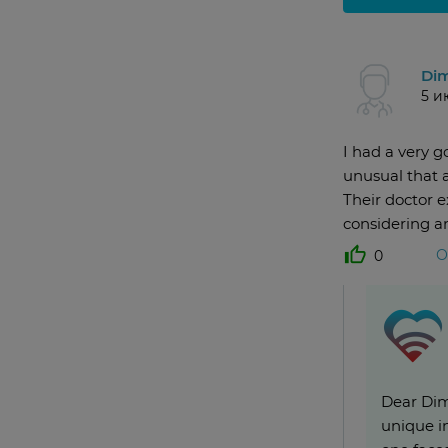
Dim
5 и
I had a very g
unusual that a
Their doctor e
considering a
О
0
Dear Dimi
unique i