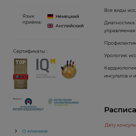
Все виды ис
Язык
Немецкий
приёма:
Диагностика 
Английский
управляемая 
Профилактик
Сертификаты :
Урология: и
Кардиология
инсультов и 
Расписа
Дату консул
О клинике