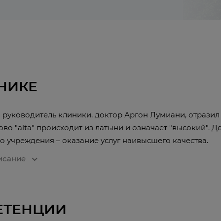
НИКЕ
 руководитель клиники, доктор Аргон Лумиани, отрази
ово "alta" происходит из латыни и означает "высокий". 
 учреждения – оказание услуг наивысшего качества.
expand_more
исание
ЕТЕНЦИИ