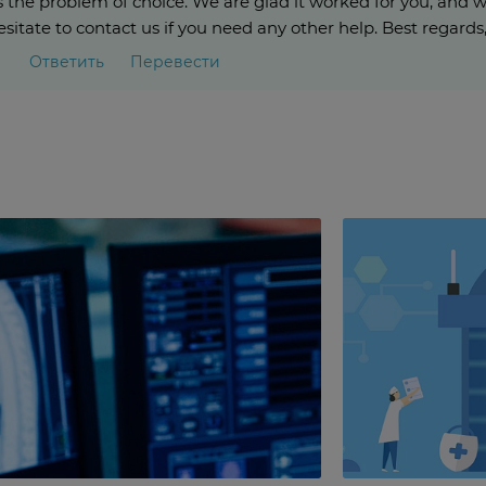
 the problem of choice. We are glad it worked for you, and w
esitate to contact us if you need any other help. Best rega
Ответить
Перевести