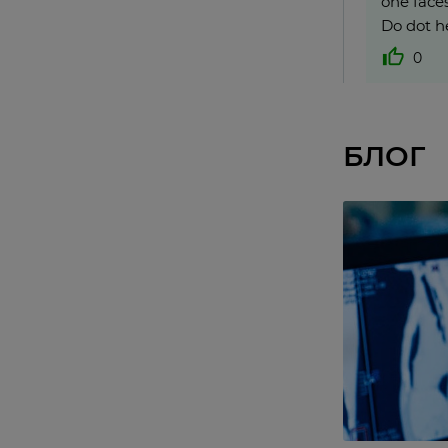
one faces
Do dot h
0
БЛОГ