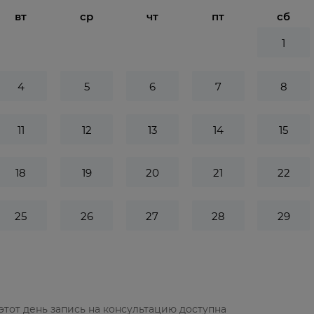
вт
ср
чт
пт
сб
1
4
5
6
7
8
11
12
13
14
15
18
19
20
21
22
25
26
27
28
29
этот день запись на консультацию доступна