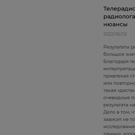
Телерадио
радиолога
нюансы
2022/06/02
Результаты 
большое знач
Благодаря т
интерпретац
привлекая ст
или повторно
такая «диста
очевидные п
результата н
Дело в том, 
зависит не т
исследования
данных, кото