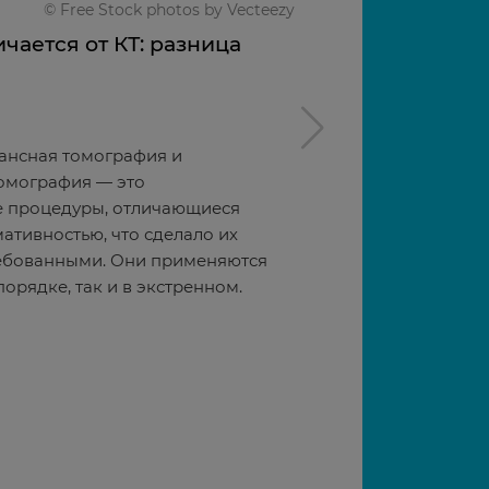
© Free Stock photos by Vecteezy
чается от КТ: разница
Безоперационн
аденомы прост
2023/02/09
ансная томография и
Долгое время стан
омография — это
разросшихся ткане
е процедуры, отличающиеся
являлась хирургиче
тивностью, что сделало их
годы разработан це
ебованными. Они применяются
гораздо меньшим р
порядке, так и в экстренном.
осложнений.