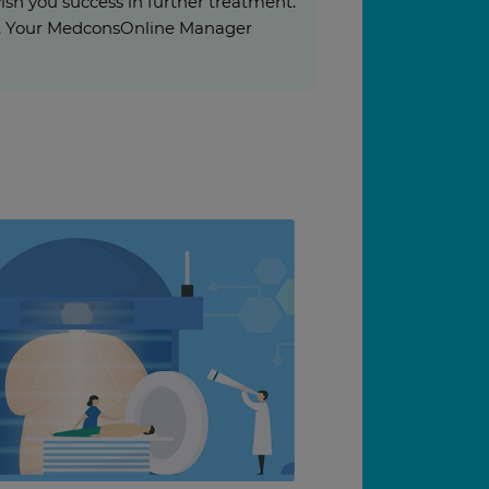
ish you success in further treatment.
rds, Your MedconsOnline Manager