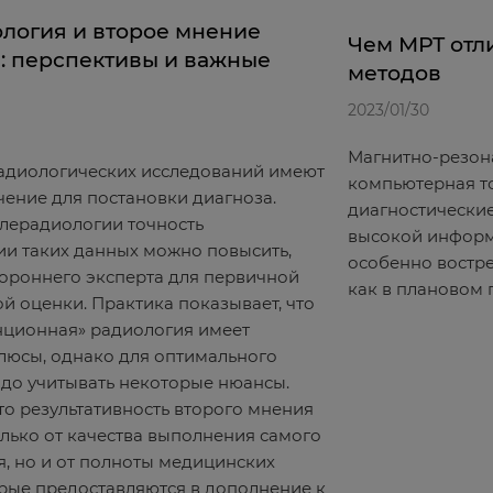
логия и второе мнение
Чем МРТ отли
: перспективы и важные
методов
2023/01/30
Магнитно-резон
радиологических исследований имеют
компьютерная т
ение для постановки диагноза.
диагностически
елерадиологии точность
высокой информа
ии таких данных можно повысить,
особенно востр
ороннего эксперта для первичной
как в плановом 
й оценки. Практика показывает, что
нционная» радиология имеет
люсы, однако для оптимального
адо учитывать некоторые нюансы.
что результативность второго мнения
олько от качества выполнения самого
, но и от полноты медицинских
рые предоставляются в дополнение к