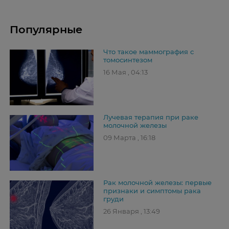
Популярные
Что такое маммография с
томосинтезом
16 Мая , 04:13
Лучевая терапия при раке
молочной железы
09 Марта , 16:18
Рак молочной железы: первые
признаки и симптомы рака
груди
26 Января , 13:49