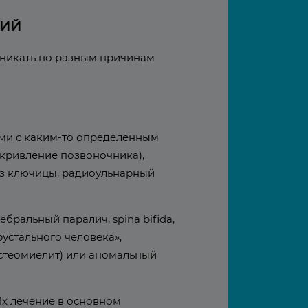
НИЙ
зникать по разным причинам
ыми с каким-то определенным
скривление позвоночника),
оз ключицы, радиоульнарный
ральный паралич, spina bifida,
устального человека»,
остеомиелит) или аномальный
Их лечение в основном