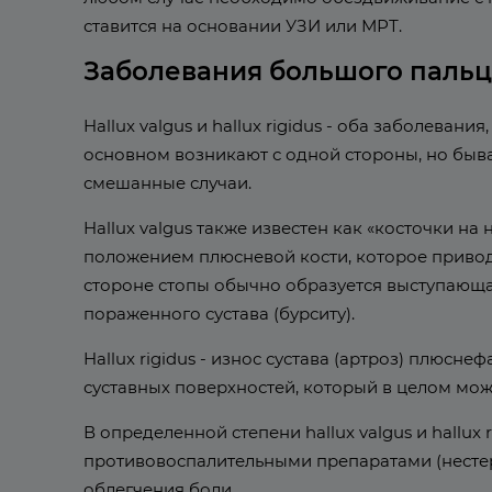
ставится на основании УЗИ или МРТ.
Заболевания большого пальц
Hallux valgus и hallux rigidus - оба заболев
основном возникают с одной стороны, но быва
смешанные случаи.
Hallux valgus также известен как «косточки н
положением плюсневой кости, которое привод
стороне стопы обычно образуется выступающая
пораженного сустава (бурситу).
Hallux rigidus - износ сустава (артроз) плюсне
суставных поверхностей, который в целом може
В определенной степени hallux valgus и hallux
противовоспалительными препаратами (несте
облегчения боли.