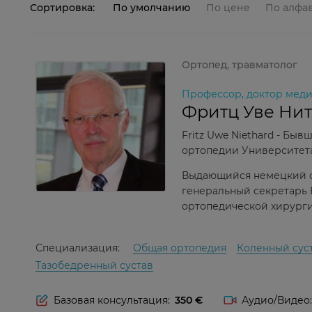
Сортировка:
По умолчанию
По цене
По алфа
Ортопед, травматолог
Профессор, доктор меди
Фритц Уве Ни
Fritz Uwe Niethard - Бы
ортопедии Университет
Выдающийся немецкий орт
генеральный секретарь
ортопедической хирург
Специализация:
Общая ортопедия
Коленный сус
Тазобедренный сустав
Базовая консультация:
350
Аудио/Видео