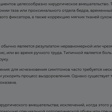
пациентов целесообразно хирургическое вмешательство.
мии таза или проксимального отдела бедра, временны
вого фиксатора, а также коррекцию мягких тканей сухо
 обычно является результатом неравномерной или чрез
ис, или во время ручного труда. Типичной является боль
руку.
рпения: для исчезновения симптомов часто требуется не
ли ускорить процесс выздоровления. Однако существует
оказана.
ургического вмешательства; исключений, когда этого уд
помощью специальной ортопедической обуви или специа