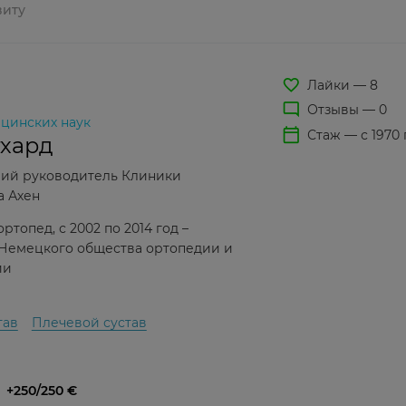
виту
favorite_border
Лайки — 8
mode_comment
Отзывы — 0
цинских наук
calendar_today
Стаж — с 1970 
тхард
вший руководитель Клиники
а Ахен
опед, с 2002 по 2014 год –
 Немецкого общества ортопедии и
ии
тав
Плечевой сустав
:
+250/250