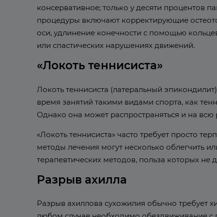
консервативное; только у десяти процентов 
процедуры включают корректирующие остеото
оси, удлинение конечности с помощью кольце
или спастических нарушениях движений.
«Локоть теннисиста»
Локоть теннисиста (латеральный эпикондилит)
время занятий такими видами спорта, как тенн
Однако она может распространяться и на всю 
«Локоть теннисиста» часто требует просто те
методы лечения могут несколько облегчить и
терапевтических методов, польза которых не д
Разрыв ахилла
Разрыв ахиллова сухожилия обычно требует хир
любом случае необходимо обездвиживание с 