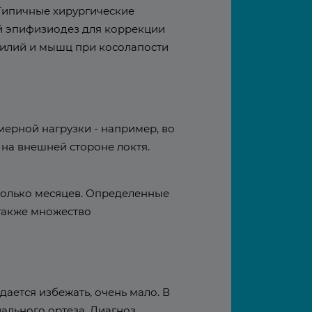
 Типичные хирургические
й эпифизиодез для коррекции
жилий и мышц при косолапости
мерной нагрузки - например, во
 на внешней стороне локтя.
сколько месяцев. Определенные
 также множество
ается избежать, очень мало. В
льного ортеза. Диагноз