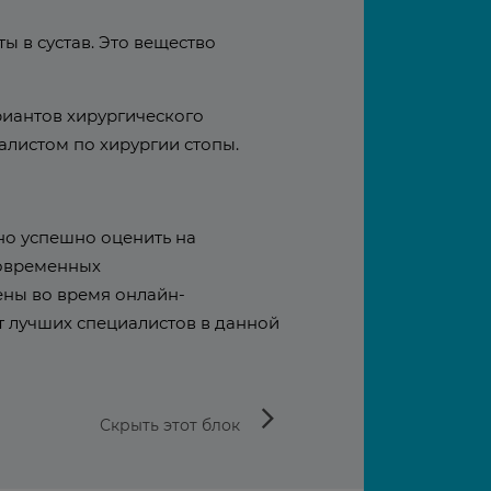
ы в сустав. Это вещество
риантов хирургического
иалистом по хирургии стопы.
но успешно оценить на
современных
ены во время онлайн-
т лучших специалистов в данной
arrow_forward_ios
Скрыть этот блок