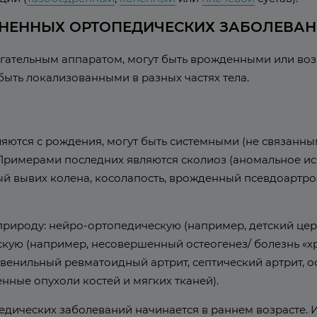
АНЕННЫХ ОРТОПЕДИЧЕСКИХ ЗАБОЛЕВА
ательным аппаратом, могут быть врожденными или во
 быть локализованными в разных частях тела.
яются с рождения, могут быть системными (не связанн
. Примерами последних являются сколиоз (аномальное и
ый вывих колена, косолапость, врожденный псевдоартр
ироду: нейро-ортопедическую (например, детский цереб
ую (например, несовершенный остеогенез/ болезнь «хр
ювенильный ревматоидный артрит, септический артрит, 
нные опухоли костей и мягких тканей).
едических заболеваний начинается в раннем возрасте. 