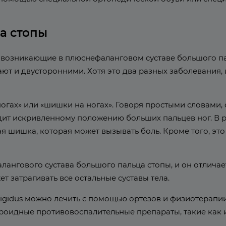
а стопы
ания, возникающие в плюснефаланговом суставе большого 
ют и двусторонними. Хотя это два разных заболевания, 
а ногах» или «шишки на ногах». Говоря простыми словам
ит искривленному положению больших пальцев ног. В р
 шишка, которая может вызывать боль. Кроме того, эт
фалангового сустава большого пальца стопы, и он отличаетс
т затрагивать все остальные суставы тела.
 rigidus можно лечить с помощью ортезов и физиотерапии
роидные противовоспалительные препараты, такие как 