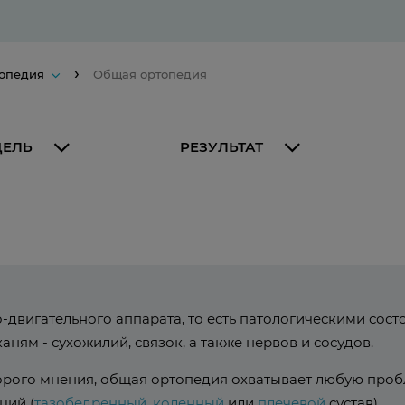
опедия
Общая ортопедия
ЦЕЛЬ
РЕЗУЛЬТАТ
двигательного аппарата, то есть патологическими сост
аням - сухожилий, связок, а также нервов и сосудов.
орого мнения, общая ортопедия охватывает любую пробл
ций (
тазобедренный
,
коленный
или
плечевой
сустав).