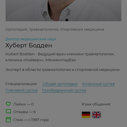
Ортопедия, травматология, спортивная медицина
Доктор медицинских наук
Хуберт Бодден
Hubert Bodden - Ведущий врач клиники травматологии,
клиника «Нойверк», Мёнхенгладбах
Эксперт в области травматологии и спортивной медицины
Специализация:
Общая ортопедия
Коленный сустав
Плечевой сустав
Тазобедренный сустав
favorite_border
Лайки — 0
Язык общения:
mode_comment
Отзывы — 6
calendar_today
Стаж — с 1987 года