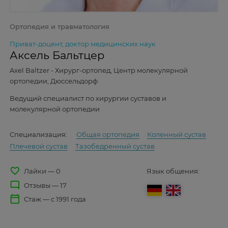
Ортопедия и травматология
Приват-доцент, доктор медицинских наук
Аксель Бальтцер
Axel Baltzer - Хирург-ортопед, Центр молекулярной
ортопедии, Дюссельдорф
Ведущий специалист по хирургии суставов и
молекулярной ортопедии
Специализация:
Общая ортопедия
Коленный сустав
Плечевой сустав
Тазобедренный сустав
favorite_border
Лайки — 0
Язык общения:
mode_comment
Отзывы — 17
calendar_today
Стаж — с 1991 года