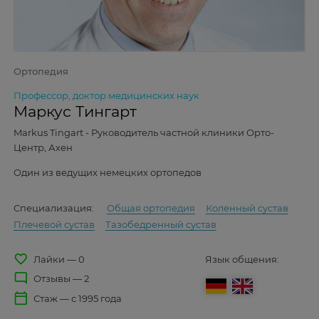
Ортопедия
Профессор, доктор медицинских наук
Маркус Тингарт
Markus Tingart - Руководитель частной клиники Орто-
Центр, Ахен
Один из ведущих немецких ортопедов
Специализация:
Общая ортопедия
Коленный сустав
Плечевой сустав
Тазобедренный сустав
favorite_border
Лайки — 0
Язык общения:
mode_comment
Отзывы — 2
calendar_today
Стаж — с 1995 года