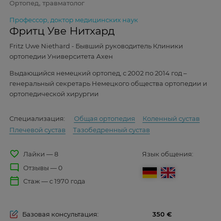
Ортопед, травматолог
Профессор, доктор медицинских наук
Фритц Уве Нитхард
Fritz Uwe Niethard - Бывший руководитель Клиники
ортопедии Университета Ахен
Выдающийся немецкий ортопед, с 2002 по 2014 год –
генеральный секретарь Немецкого общества ортопедии и
ортопедической хирургии
Специализация:
Общая ортопедия
Коленный сустав
Плечевой сустав
Тазобедренный сустав
favorite_border
Лайки — 8
Язык общения:
mode_comment
Отзывы — 0
calendar_today
Стаж — с 1970 года
Базовая консультация:
350