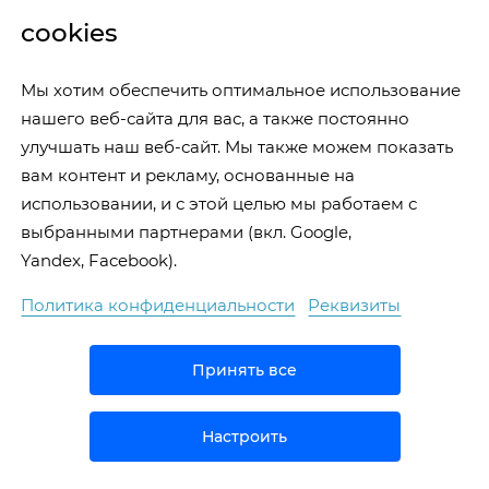
cookies
Аудио/Видео:
+250/250
Заказать
Мы хотим обеспечить оптимальное использование
нашего веб-сайта для вас, а также постоянно
улучшать наш веб-сайт. Мы также можем показать
вам контент и рекламу, основанные на
использовании, и с этой целью мы работаем с
выбранными партнерами (вкл. Google,
ОТЗЫВЫ : ПЛЕЧЕВОЙ СУСТАВ
Yandex, Facebook).
Политика конфиденциальности
Реквизиты
thumb_up
0
02/02/2023
03/
Принять все
Богдан Ц.
Сер
Аксель Бальтцер
А
Настроить
Спасибо доктору Бальцеру, что отсоветовал
Кон