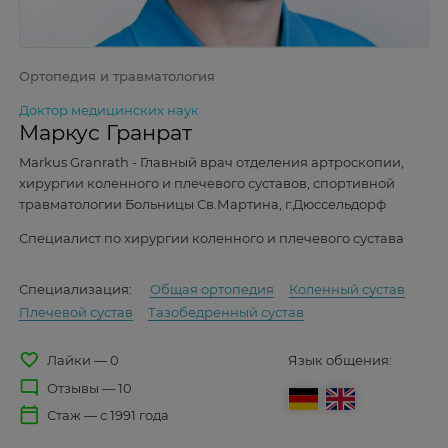
Ортопедия и травматология
Доктор медицинских наук
Маркус Гранрат
Markus Granrath - Главный врач отделения артроскопии,
хирургии коленного и плечевого суставов, спортивной
травматологии Больницы Св.Мартина, г.Дюссельдорф
Специалист по хирургии коленного и плечевого сустава
Специализация:
Общая ортопедия
Коленный сустав
Плечевой сустав
Тазобедренный сустав
favorite_border
Лайки — 0
Язык общения:
mode_comment
Отзывы — 10
calendar_today
Стаж — с 1991 года